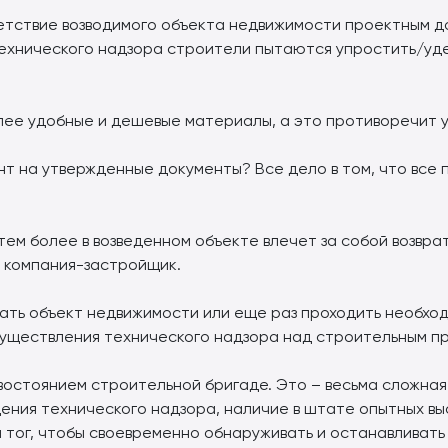
етствие возводимого объекта недвижимости проектным д
ехнического надзора строители пытаются упростить/уд
более удобные и дешевые материалы, а это противоречит
нт на утвержденные документы? Все дело в том, что все 
тем более в возведенном объекте влечет за собой возвра
о компания-застройщик.
вать объект недвижимости или еще раз проходить необхо
уществления технического надзора над строительным п
остоянием строительной бригаде. Это – весьма сложная 
ения технического надзора, наличие в штате опытных в
тог, чтобы своевременно обнаруживать и останавливать